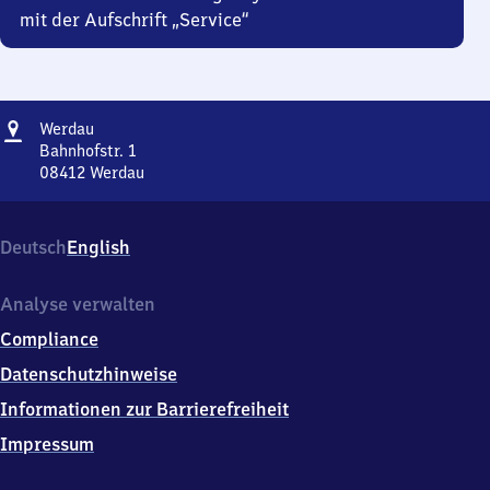
mit der Aufschrift „Service“
Adresse
Werdau
Werdau
Bahnhofstr. 1
08412
Werdau
Werdau,
Bahnhofstr.
1,
Deutsch
English
0
8
4
Analyse verwalten
1
Compliance
2
Werdau
Datenschutzhinweise
Informationen zur Barrierefreiheit
Impressum