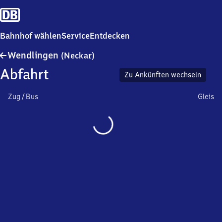
Bahnhof wählen
Service
Entdecken
Wendlingen
Wendlingen
(Neckar)
(Neckar)
Abfahrt
Zu Ankünften wechseln
Zug / Bus
Gleis
Wird
geladen…