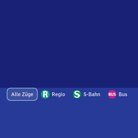
Alle Züge
Regio
S-Bahn
Bus
Bei Fragen oder Feedback zu dieser Abfahrtstafel
wenden Sie sich gerne per E-Mail an