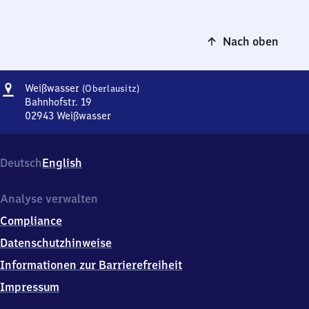
Nach oben
Adresse
Weißwasser
Weißwasser
(Oberlausitz)
(Oberlausitz)
Bahnhofstr. 19
02943
Weißwasser
Weißwasser
(Oberlausitz),
Bahnhofstr.
Deutsch
English
19,
0
2
Analyse verwalten
9
Compliance
4
3
Datenschutzhinweise
Weißwasser
Informationen zur Barrierefreiheit
Impressum