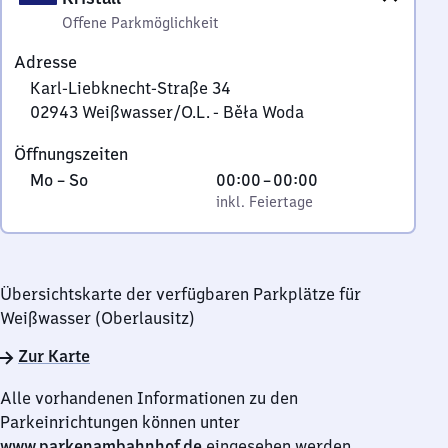
Offene Parkmöglichkeit
Adresse
Karl-Liebknecht-Straße 34
02943
Weißwasser/O.L. - Běła Woda
Karl-
Öffnungszeiten
Liebknecht-
Montag
,
Von
Mo
–
So
00:00
–
00:00
Straße
bis
inkl. Feiertage
0
inkl. Feiertage
34,
Sonntag
Uhr
0
bis
2
0
9
Übersichtskarte der verfügbaren Parkplätze für
Uhr
4
Weißwasser (Oberlausitz)
3
Weißwasser/O.L.
Zur Karte
-
Alle vorhandenen Informationen zu den
Běła
Parkeinrichtungen können unter
Woda
www.parkenambahnhof.de
eingesehen werden.