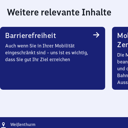
Weitere relevante Inhalte
Barrierefreiheit
Mob
Zen
Auch wenn Sie in Ihrer Mobilität
eingeschränkt sind – uns ist es wichtig,
Die 
dass Sie gut Ihr Ziel erreichen
bean
und 
Bahn
Auss
Adresse
Weißenthurm
Weißenthurm