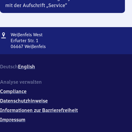
mit der Aufschrift „Service“
Adresse
Weißenfels
Weißenfels West
West
Erfurter Str. 1
06667
Weißenfels
Weißenfels
West,
Erfurter
Deutsch
English
Str.
1,
0
Analyse verwalten
6
Compliance
6
6
Datenschutzhinweise
7
Informationen zur Barrierefreiheit
Weißenfels
Impressum