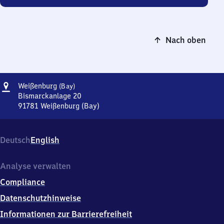
Nach oben
Adresse
Weißenburg
Weißenburg
(Bay)
(Bayern)
Bismarckanlage 20
91781
Weißenburg (Bay)
Weißenburg
(Bayern),
Bismarckanlage
Deutsch
English
20,
9
1
Analyse verwalten
7
Compliance
8
1
Datenschutzhinweise
Weißenburg
Informationen zur Barrierefreiheit
(Bay)