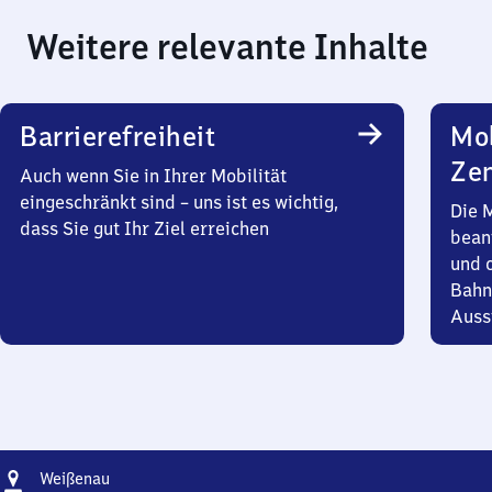
Weitere relevante Inhalte
Barrierefreiheit
Mob
Zen
Auch wenn Sie in Ihrer Mobilität
eingeschränkt sind – uns ist es wichtig,
Die 
dass Sie gut Ihr Ziel erreichen
bean
und 
Bahn
Auss
Adresse
Weißenau
Weißenau