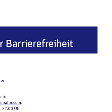
nheim-Lützelsachsen
r Barrierefreiheit
der
unter
ebahn.com
.
s 22:00 Uhr