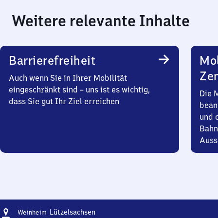
Weitere relevante Inhalte
Barrierefreiheit
Mob
Zen
Auch wenn Sie in Ihrer Mobilität
eingeschränkt sind – uns ist es wichtig,
Die 
dass Sie gut Ihr Ziel erreichen
bean
und 
Bahn
Auss
Adresse
Weinheim-
Lützelsachsen
Weinheim