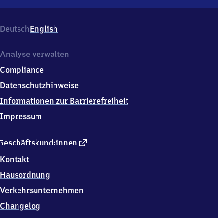
Weil
am Rhein
Gartenstadt,
Deutsch
English
Hebelplatz
3,
7
Analyse verwalten
9
Compliance
5
7
Datenschutzhinweise
6
Informationen zur Barrierefreiheit
Weil
am
Impressum
Rhein
externer
Geschäftskund:innen
Link
Kontakt
Hausordnung
Verkehrsunternehmen
Changelog