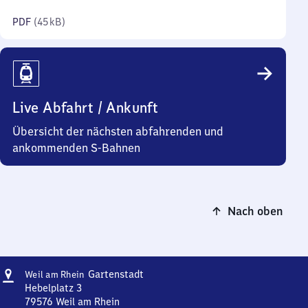
Kilobyte)
PDF
(
45 kB
)
Live Abfahrt / Ankunft
Übersicht der nächsten abfahrenden und
ankommenden S-Bahnen
Nach oben
Adresse
Weil
Gartenstadt
Weil am Rhein
am Rhein
Hebelplatz 3
Gartenstadt
79576
Weil am Rhein