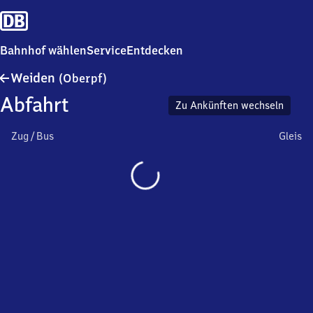
Bahnhof wählen
Service
Entdecken
Weiden
Weiden
(Oberpf)
(Oberpfalz)
Abfahrt
Zu Ankünften wechseln
Zug / Bus
Gleis
Wird
geladen…