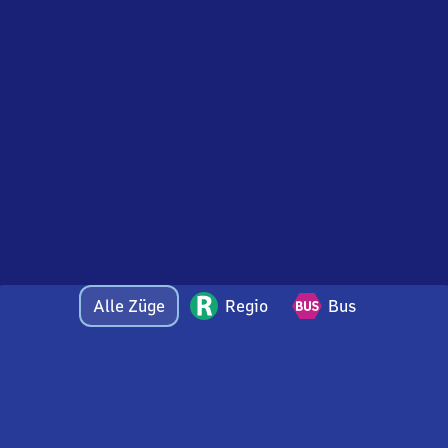
Alle Züge
Regio
Bus
Bei Fragen oder Feedback zu dieser Abfahrtstafel
wenden Sie sich gerne per E-Mail an