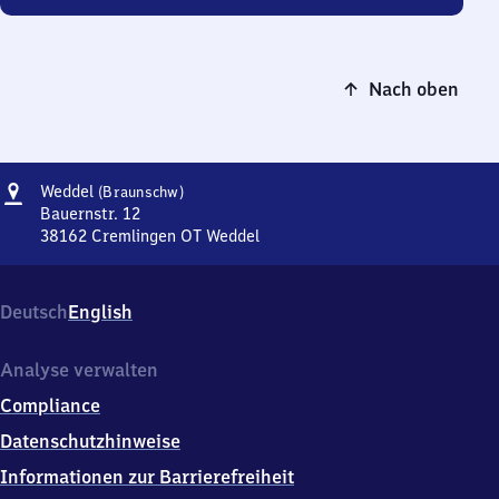
Nach oben
Adresse
Weddel
Weddel
(Braunschw)
(Braunschweig)
Bauernstr. 12
38162
Cremlingen OT Weddel
Weddel
(Braunschweig),
Bauernstr.
Deutsch
English
12,
3
8
Analyse verwalten
1
Compliance
6
2
Datenschutzhinweise
Cremlingen
Informationen zur Barrierefreiheit
OT