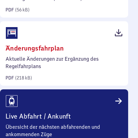
Kilobyte)
PDF
(
56 kB
)
(PDF,
Änderungsfahrplan
218
Aktuelle Änderungen zur Ergänzung des
Kilobyte)
Regelfahrplans
PDF
(
218 kB
)
Live Abfahrt / Ankunft
Übersicht der nächsten abfahrenden und
ankommenden Züge