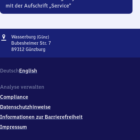
mit der Aufschrift „Service“
Adresse
Wasserburg
Wasserburg
(Günz)
(Günzburg)
Bubesheimer Str. 7
89312
Günzburg
Wasserburg
(Günzburg),
Bubesheimer
Deutsch
English
Str.
7,
8
Analyse verwalten
9
Compliance
3
1
Datenschutzhinweise
2
Informationen zur Barrierefreiheit
Günzburg
Impressum