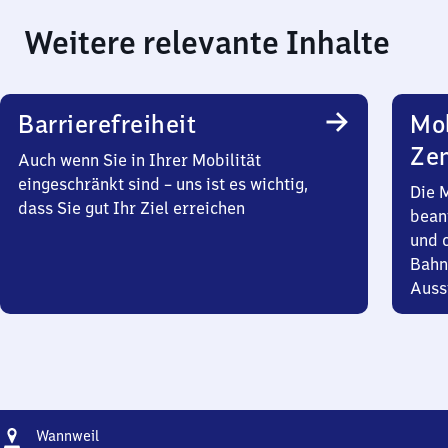
Weitere relevante Inhalte
Barrierefreiheit
Mob
Zen
Auch wenn Sie in Ihrer Mobilität
eingeschränkt sind – uns ist es wichtig,
Die 
dass Sie gut Ihr Ziel erreichen
bean
und 
Bahn
Auss
Adresse
Wannweil
Wannweil