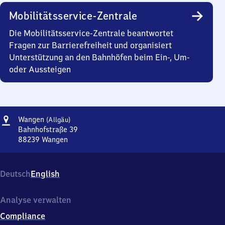
Mobilitätsservice-Zentrale
Die Mobilitätsservice-Zentrale beantwortet
Fragen zur Barrierefreiheit und organisiert
Unterstützung an den Bahnhöfen beim Ein-, Um-
oder Aussteigen
Adresse
Wangen
Wangen
(Allgäu)
(Allgäu)
Bahnhofstraße 39
88239
Wangen
Wangen
(Allgäu),
Bahnhofstraße
Deutsch
English
39,
8
8
Analyse verwalten
2
Compliance
3