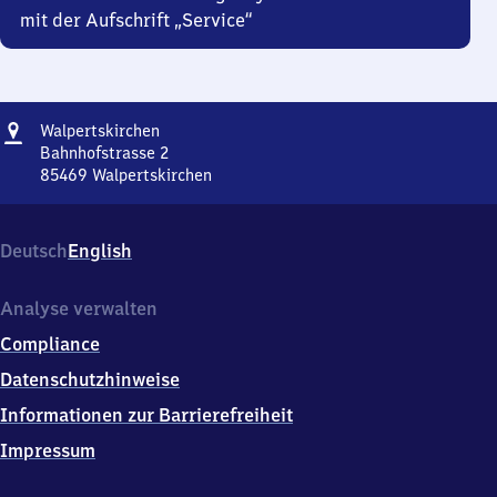
mit der Aufschrift „Service“
Adresse
Walpertskirchen
Walpertskirchen
Bahnhofstrasse 2
85469
Walpertskirchen
Walpertskirchen,
Bahnhofstrasse
2,
Deutsch
English
8
5
4
Analyse verwalten
6
Compliance
9
Walpertskirchen
Datenschutzhinweise
Informationen zur Barrierefreiheit
Impressum