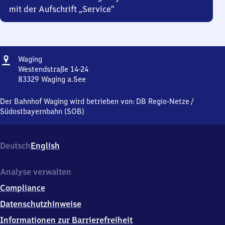
mit der Aufschrift „Service“
Adresse
Waging
Waging
Westendstraße 14-24
83329
Waging a.See
Waging,
Westendstraße
Der Bahnhof Waging wird betrieben von:
DB Regio-Netze
/
14-
Südostbayernbahn (SOB)
24,
8
3
Deutsch
English
3
2
9
Analyse verwalten
Waging
Compliance
a.See
Datenschutzhinweise
Informationen zur Barrierefreiheit