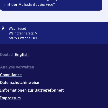
mit der Aufschrift „Service“
Adresse
Waghäusel
Waghäusel
Weinbrennerstr. 9
68753
Waghäusel
Waghäusel,
Weinbrennerstr.
9,
Deutsch
English
6
8
7
Analyse verwalten
5
Compliance
3
Waghäusel
Datenschutzhinweise
Informationen zur Barrierefreiheit
Impressum