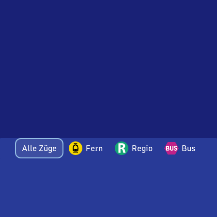
Alle Züge
Fern
Regio
Bus
Bei Fragen oder Feedback zu dieser Abfahrtstafel
wenden Sie sich gerne per E-Mail an