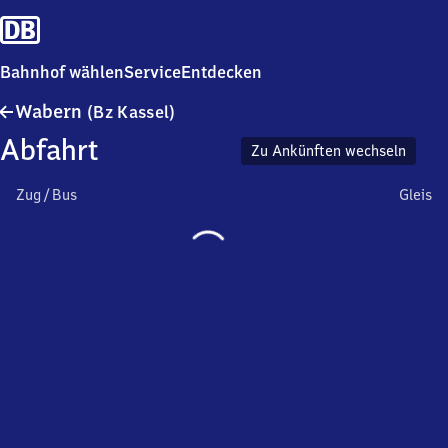
Bahnhof wählen
Service
Entdecken
Wabern
Wabern
(Bz Kassel)
(Bezirk
Abfahrt
Kassel)
Zu Ankünften wechseln
Zug / Bus
Gleis
Wird
geladen…