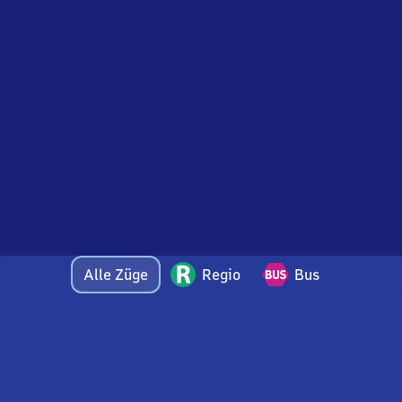
Alle Züge
Regio
Bus
Bei Fragen oder Feedback zu dieser Abfahrtstafel
wenden Sie sich gerne per E-Mail an