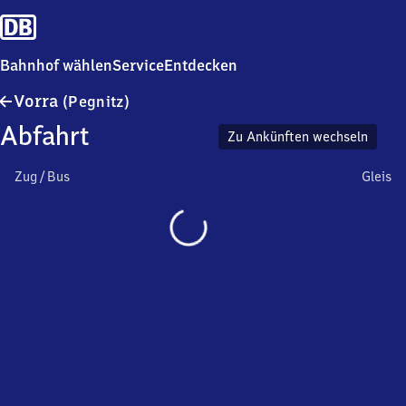
Bahnhof wählen
Service
Entdecken
Vorra
Vorra
(Pegnitz)
(Pegnitz)
Abfahrt
Zu Ankünften wechseln
Zug / Bus
Gleis
Wird
geladen…