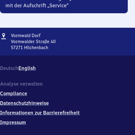
mit der Aufschrift „Service“
Adresse
Vormwald
Vormwald Dorf
Dorf
Vormwalder Straße 40
57271
Hilchenbach
Vormwald
Dorf,
Vormwalder
Deutsch
English
Straße
40,
5
Analyse verwalten
7
Compliance
2
7
Datenschutzhinweise
1
Informationen zur Barrierefreiheit
Hilchenbach
Impressum