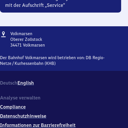
mit der Aufschrift „Service“
Adresse
Volkmarsen
Volkmarsen
Oberer Zollstock
34471
Volkmarsen
Volkmarsen,
Oberer
Der Bahnhof Volkmarsen wird betrieben von:
DB Regio-
Zollstock,
Netze
/
Kurhessenbahn (KHB)
3
4
4
Deutsch
English
7
1
Volkmarsen
Analyse verwalten
Compliance
Datenschutzhinweise
Informationen zur Barrierefreiheit