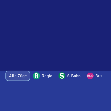
Alle Züge
Regio
S-Bahn
Bus
Bei Fragen oder Feedback zu dieser Abfahrtstafel
wenden Sie sich gerne per E-Mail an