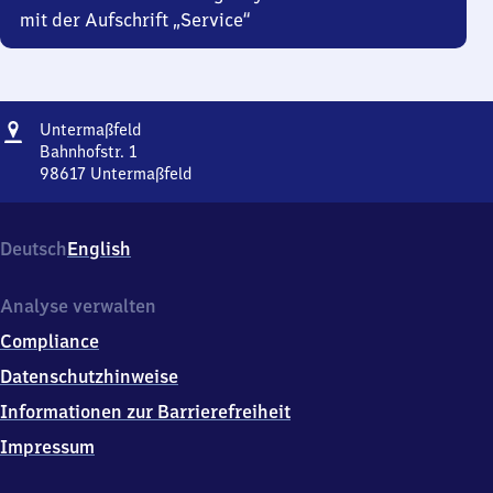
mit der Aufschrift „Service“
Adresse
Untermaßfeld
Untermaßfeld
Bahnhofstr. 1
98617
Untermaßfeld
Untermaßfeld,
Bahnhofstr.
1,
Deutsch
English
9
8
6
Analyse verwalten
1
Compliance
7
Untermaßfeld
Datenschutzhinweise
Informationen zur Barrierefreiheit
Impressum