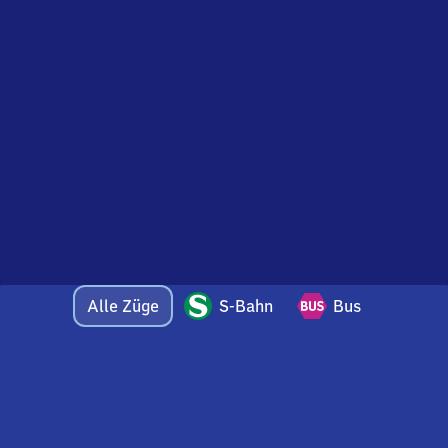
Alle Züge
S-Bahn
Bus
Bei Fragen oder Feedback zu dieser Abfahrtstafel
wenden Sie sich gerne per E-Mail an