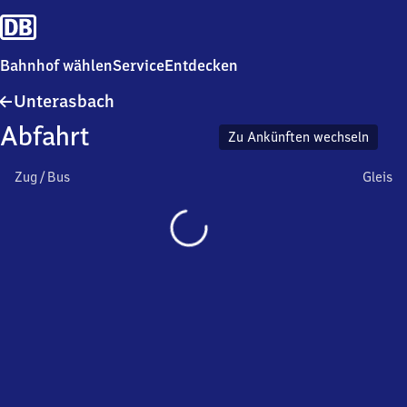
Bahnhof wählen
Service
Entdecken
Unterasbach
Unterasbach
Abfahrt
Zu Ankünften wechseln
Zug / Bus
Gleis
Wird
geladen…