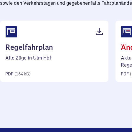
sowie den Verkehrstagen und gegebenenfalls Fahrplanände
(PDF,
Regelfahrplan
Än
164
Alle Züge in Ulm Hbf
Aktu
Kilobyte)
Rege
PDF
(
164 kB
)
PDF
(