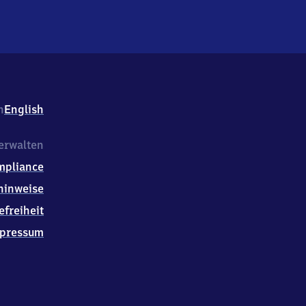
h
English
erwalten
mpliance
hinweise
efreiheit
pressum