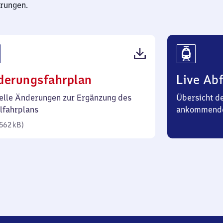
rungen.
(PDF,
derungsfahrplan
Live Abf
562
elle Änderungen zur Ergänzung des
Übersicht d
Kilobyte)
lfahrplans
ankommend
562 kB
)