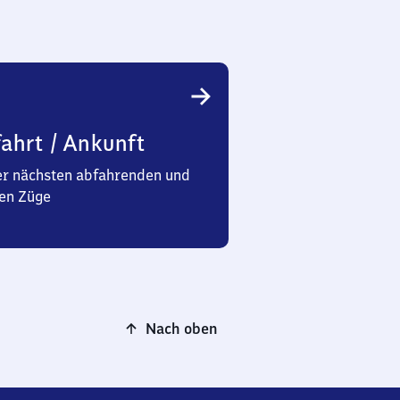
ahrt / Ankunft
er nächsten abfahrenden und
en Züge
Nach oben