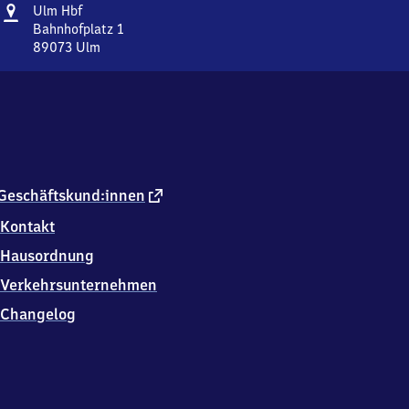
Adresse
Ulm
Ulm Hbf
Hauptbahnhof
Bahnhofplatz 1
89073
Ulm
Ulm
Hauptbahnhof,
Bahnhofplatz
1,
8
9
0
7
externer
Geschäftskund:innen
3
Link
Kontakt
Ulm
Hausordnung
Verkehrsunternehmen
Changelog