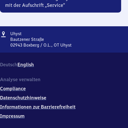
mit der Aufschrift „Service“
Adresse
Uhyst
Uhyst
Bautzener Straße
02943
Boxberg / O.L., OT Uhyst
Uhyst,
Bautzener
Straße,
Deutsch
English
0
2
9
Analyse verwalten
4
Compliance
3
Boxberg
Datenschutzhinweise
/
Informationen zur Barrierefreiheit
O.L.,
OT
Impressum
Uhyst