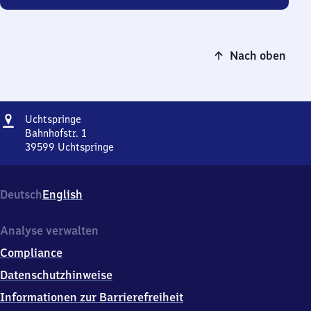
Nach oben
Adresse
Uchtspringe
Uchtspringe
Bahnhofstr. 1
39599
Uchtspringe
Uchtspringe,
Bahnhofstr.
1,
Deutsch
English
3
9
5
Analyse verwalten
9
Compliance
9
Uchtspringe
Datenschutzhinweise
Informationen zur Barrierefreiheit