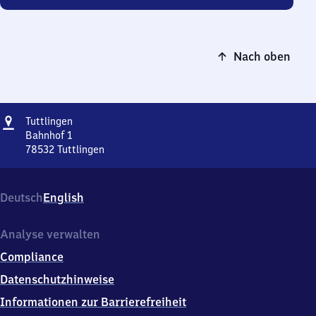
Nach oben
Adresse
Tuttlingen
Tuttlingen
Bahnhof 1
78532
Tuttlingen
Tuttlingen,
Bahnhof
1,
Deutsch
English
7
8
5
Analyse verwalten
3
Compliance
2
Tuttlingen
Datenschutzhinweise
Informationen zur Barrierefreiheit