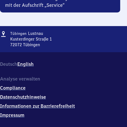
mit der Aufschrift „Service“
Adresse
Tübingen-
Lustnau
Tübingen
Lustnau
Kusterdinger Straße 1
72072
Tübingen
Tübingen-
Lustnau,
Kusterdinger
Deutsch
English
Straße
1,
7
Analyse verwalten
2
Compliance
0
7
Datenschutzhinweise
2
Informationen zur Barrierefreiheit
Tübingen
Impressum