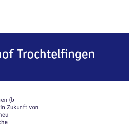
Trochtelfingen (bei Bopfingen)
)
of Trochtelfingen
en (b
in Zukunft von
 neu
che