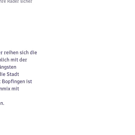
hre Räder sicher
 reihen sich die
lich mit der
längsten
die Stadt
 Bopfingen ist
nmix mit
en.