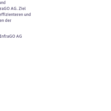
 und
raGO AG. Ziel
effizienteren und
en der
B InfraGO AG