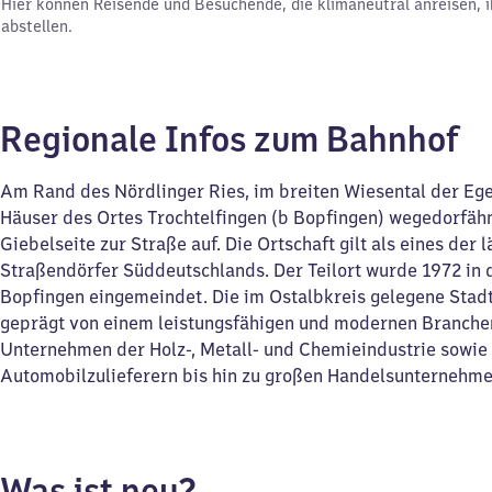
Hier können Reisende und Besuchende, die klimaneutral anreisen, i
abstellen.
Regionale Infos zum Bahnhof
Am Rand des Nördlinger Ries, im breiten Wiesental der Eger
Häuser des Ortes Trochtelfingen (b Bopfingen) wegedorfähn
Giebelseite zur Straße auf. Die Ortschaft gilt als eines der 
Straßendörfer Süddeutschlands. Der Teilort wurde 1972 in 
Bopfingen eingemeindet. Die im Ostalbkreis gelegene Stadt
geprägt von einem leistungsfähigen und modernen Branche
Unternehmen der Holz-, Metall- und Chemieindustrie sowie
Automobilzulieferern bis hin zu großen Handelsunternehm
Was ist neu?