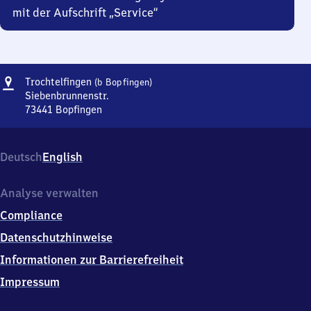
mit der Aufschrift „Service“
Adresse
Trochtelfingen
Trochtelfingen
(b Bopfingen)
(bei
Siebenbrunnenstr.
Bopfingen)
73441
Bopfingen
Trochtelfingen
(bei
Bopfingen),
Deutsch
English
Siebenbrunnenstr.,
7
3
Analyse verwalten
4
Compliance
4
1
Datenschutzhinweise
Bopfingen
Informationen zur Barrierefreiheit
Impressum