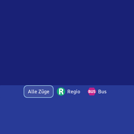
Alle Züge
Regio
Bus
Bei Fragen oder Feedback zu dieser Abfahrtstafel
wenden Sie sich gerne per E-Mail an