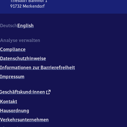
Triesdorf Bahnhof 1
91732
Merkendorf
Triesdorf,
Triesdorf
Bahnhof
Deutsch
English
1,
9
1
Analyse verwalten
7
Compliance
3
2
Datenschutzhinweise
Merkendorf
Informationen zur Barrierefreiheit
Impressum
externer
Geschäftskund:innen
Link
Kontakt
Hausordnung
Verkehrsunternehmen