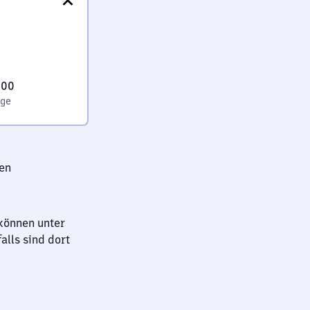
:00
age
den
können unter
lls sind dort