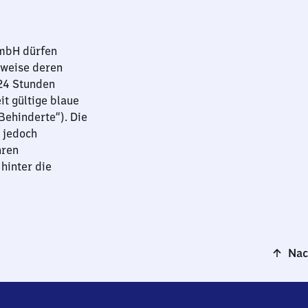
GmbH dürfen
sweise deren
 24 Stunden
it gültige blaue
ehinderte“). Die
 jedoch
hren
hinter die
Nac