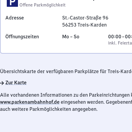
Offene Parkmöglichkeit
Adresse
St.-Castor-Straße 96
56253
Treis-Karden
St.-
Montag
,
Von
Öffnungszeiten
Mo
–
So
00:00
–
00
Castor-
bis
inkl. Feiertage
0
inkl. Feiert
Straße
Sonntag
Uhr
96,
bis
5
0
6
Übersichtskarte der verfügbaren Parkplätze für Treis-Kar
Uhr
2
5
Zur Karte
3
Alle vorhandenen Informationen zu den Parkeinrichtungen 
Treis-
www.parkenambahnhof.de
eingesehen werden. Gegebenenfa
Karden
auch weitere Parkmöglichkeiten angegeben.