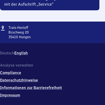
mit der Aufschrift „Service“
Adresse
Trais-
Trais-Horloff
Horloff
Bruchweg 20
35410
Hungen
Trais-
Horloff,
Bruchweg
Deutsch
English
20,
3
5
Analyse verwalten
4
Compliance
1
0
Datenschutzhinweise
Hungen
Informationen zur Barrierefreiheit
Impressum