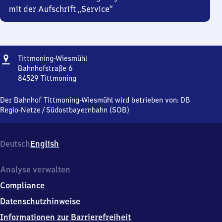
mit der Aufschrift „Service“
Adresse
Tittmoning-
Tittmoning-Wiesmühl
Wiesmühl
Bahnhofstraße 6
84529
Tittmoning
Tittmoning-
Wiesmühl,
Der Bahnhof Tittmoning-Wiesmühl wird betrieben von:
DB
Bahnhofstraße
Regio-Netze
/
Südostbayernbahn (SOB)
6,
8
4
Deutsch
English
5
2
9
Analyse verwalten
Tittmoning
Compliance
Datenschutzhinweise
Informationen zur Barrierefreiheit