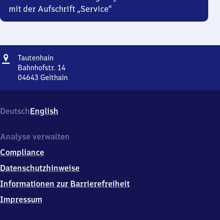
mit der Aufschrift „Service“
Adresse
Tautenhain
Tautenhain
Bahnhofstr. 14
04643
Geithain
Tautenhain,
Bahnhofstr.
14,
Deutsch
English
0
4
6
Analyse verwalten
4
Compliance
3
Geithain
Datenschutzhinweise
Informationen zur Barrierefreiheit
Impressum