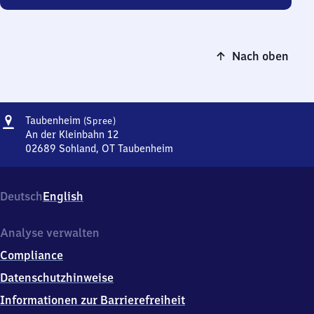
Nach oben
Adresse
Taubenheim
Taubenheim
(Spree)
(Spree)
An der Kleinbahn 12
02689
Sohland, OT Taubenheim
Taubenheim
(Spree),
An
Deutsch
English
der
Kleinbahn
12,
Analyse verwalten
0
Compliance
2
6
Datenschutzhinweise
8
Informationen zur Barrierefreiheit
9