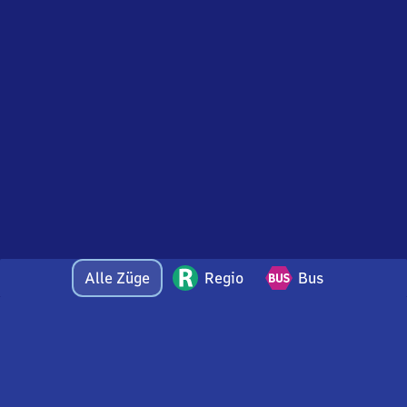
Alle Züge
Regio
Bus
Bei Fragen oder Feedback zu dieser Abfahrtstafel
wenden Sie sich gerne per E-Mail an