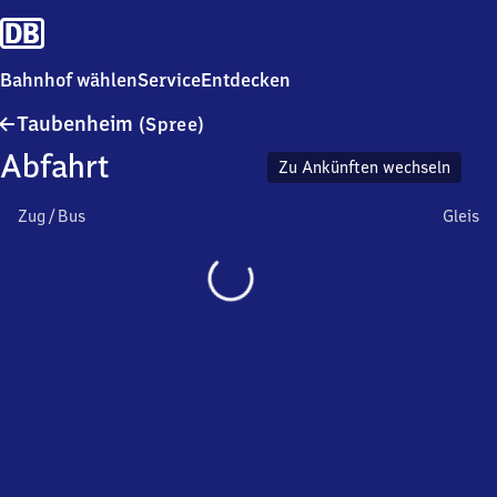
Bahnhof wählen
Service
Entdecken
Taubenheim
Taubenheim
(Spree)
(Spree)
Abfahrt
Zu Ankünften wechseln
Zug / Bus
Gleis
Wird
geladen…