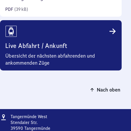
Kilobyte)
PDF
(
39 kB
)
Live Abfahrt / Ankunft
Übersicht der nächsten abfahrenden und
ankommenden Züge
Nach oben
Adresse
Tangermünde
Tangermünde West
West
Stendaler Str.
39590
Tangermünde