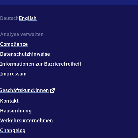
Tangermünde
West,
Stendaler
Deutsch
English
Str.,
3
9
Analyse verwalten
5
Compliance
9
0
Datenschutzhinweise
Tangermünde
Informationen zur Barrierefreiheit
Impressum
externer
Geschäftskund:innen
Link
Kontakt
Hausordnung
Verkehrsunternehmen
Changelog