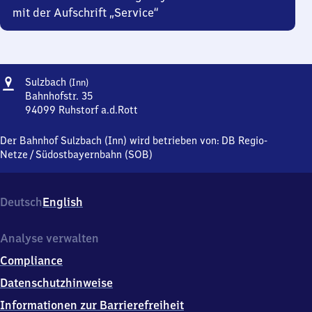
mit der Aufschrift „Service“
Adresse
Sulzbach
Sulzbach
(Inn)
(Inn)
Bahnhofstr. 35
94099
Ruhstorf a.d.Rott
Sulzbach
(Inn),
Der Bahnhof Sulzbach (Inn) wird betrieben von:
DB Regio-
Bahnhofstr.
Netze
/
Südostbayernbahn (SOB)
35,
9
4
Deutsch
English
0
9
9
Analyse verwalten
Ruhstorf
Compliance
a.d.Rott
Datenschutzhinweise
Informationen zur Barrierefreiheit