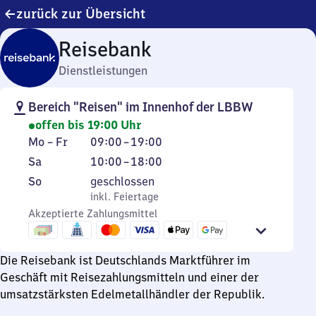
zurück zur Übersicht
Reisebank
Dienstleistungen
Bereich "Reisen" im Innenhof der LBBW
offen bis 19:00 Uhr
Montag
Von
Mo
–
Fr
09:00
–
19:00
bis
9
Samstag
Von
Sa
10:00
–
18:00
Freitag
Uhr
10
Sonntag
,
So
geschlossen
bis
Uhr
inkl. Feiertage
inkl. Feiertage
19
bis
Akzeptierte Zahlungsmittel
Uhr
18
Uhr
Die Reisebank ist Deutschlands Marktführer im
Geschäft mit Reisezahlungsmitteln und einer der
umsatzstärksten Edelmetallhändler der Republik.