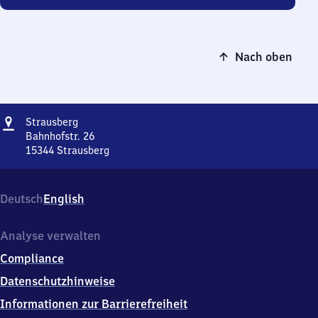
Nach oben
Adresse
Strausberg
Strausberg
Bahnhofstr. 26
15344
Strausberg
Strausberg,
Bahnhofstr.
26,
Deutsch
English
1
5
3
Analyse verwalten
4
Compliance
4
Strausberg
Datenschutzhinweise
Informationen zur Barrierefreiheit