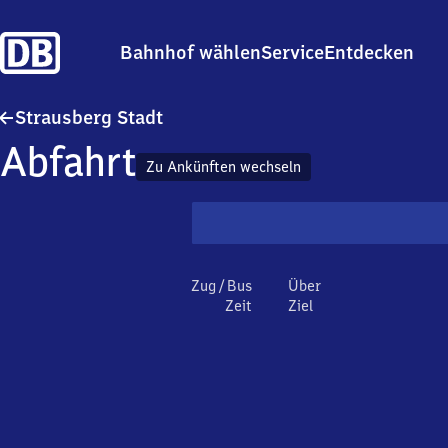
Bahnhof wählen
Service
Entdecken
Strausberg Stadt
Strausberg Stadt
Abfahrt
Zu Ankünften wechseln
Zug / Bus
Über
Zeit
Ziel