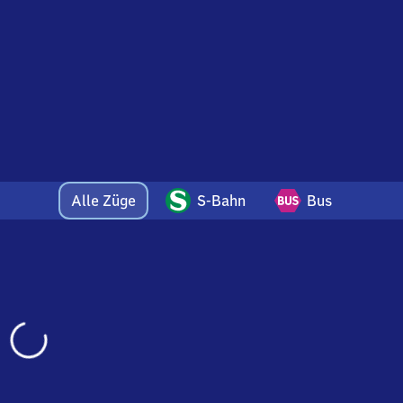
Alle Züge
S-Bahn
Bus
Wird
geladen…