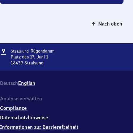
Nach oben
Adresse
Stralsund
Rügendamm
Stralsund
Rügendamm
Platz des 17. Juni 1
18439
Stralsund
Stralsund
Rügendamm,
Platz
Deutsch
English
des
17.
Juni
Analyse verwalten
1,
Compliance
1
8
Datenschutzhinweise
4
Informationen zur Barrierefreiheit
3