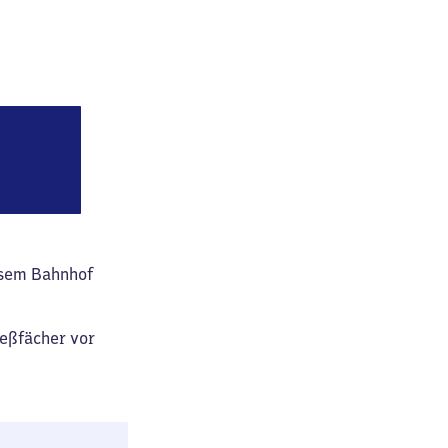
tbahnhof
esem Bahnhof
ießfächer vor