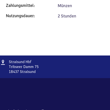
Münzen
2 Stunden
Adresse
Stralsund
Stralsund Hbf
Hauptbahnhof
Tribseer Damm 75
18437
Stralsund
Stralsund
Hauptbahnhof,
Tribseer
Damm
75,
1
8