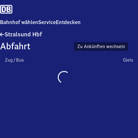
Bahnhof wählen
Service
Entdecken
Stralsund
Stralsund Hbf
Hauptbahnhof
Abfahrt
Zu Ankünften wechseln
Zug / Bus
Gleis
Wird
geladen…