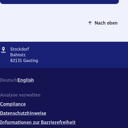
Nach oben
Adresse
Stockdorf
Stockdorf
Bahnstr.
82131
Gauting
Stockdorf,
Bahnstr.,
8
Deutsch
English
2
1
3
Analyse verwalten
1
Compliance
Gauting
Datenschutzhinweise
Informationen zur Barrierefreiheit