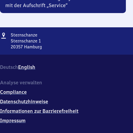
mit der Aufschrift „Service“
Adresse
Sternschanze
Sternschanze
Sternschanze 1
20357
Hamburg
Sternschanze,
Sternschanze
1,
Deutsch
English
2
0
3
Analyse verwalten
5
Compliance
7
Hamburg
Datenschutzhinweise
Informationen zur Barrierefreiheit
Impressum