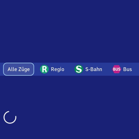
Alle Züge
Regio
S-Bahn
Bus
Wird
geladen…