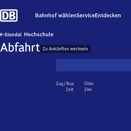
Bahnhof wählen
Service
Entdecken
Stendal Hochschule
Hochschule
Stendal
Abfahrt
Zu Ankünften wechseln
Zug / Bus
Über
Zeit
Ziel